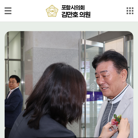
본문으로 바로가기
메인메뉴 바로가기
포
포항시의회
항
김만호 의원
시
의
의
회
김
원
만
소
개
호
의
의
원
정
동
정
의
정
활
동