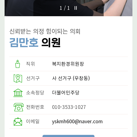
의
1/1
정
활
동
신뢰받는 의정 힘이되는 의회
사
진
김만호
의원
참
여
직위
복지환경위원장
마
당
선거구
사 선거구
(우창동)
소속정당
더불어민주당
전화번호
010-3533-1027
이메일
yskmh600@naver.com