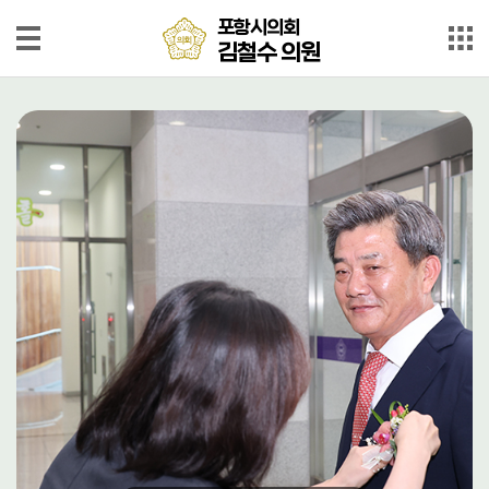
본문으로 바로가기
메인메뉴 바로가기
포
포항시의회
항
김철수 의원
시
의
의
회
김
원
철
소
개
수
의
의
원
정
동
정
의
정
활
동