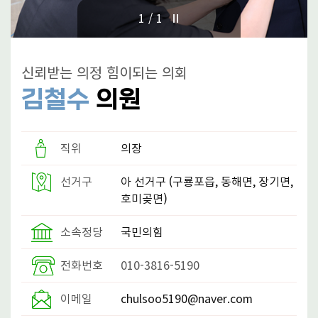
의
1/1
정
활
동
신뢰받는 의정 힘이되는 의회
사
진
김철수
의원
참
여
직위
의장
마
당
선거구
아 선거구
(구룡포읍, 동해면, 장기면,
호미곶면)
소속정당
국민의힘
전화번호
010-3816-5190
이메일
chulsoo5190@naver.com