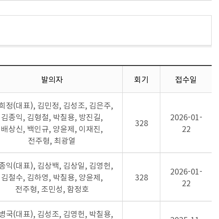
발의자
회기
접수일
희정(대표), 김민정, 김성조, 김은주,
김종익, 김형철, 박칠용, 방진길,
2026-01-
328
배상신, 백인규, 양윤제, 이재진,
22
전주형, 최광열
종익(대표), 김상백, 김상일, 김영헌,
2026-01-
김철수, 김하영, 박칠용, 양윤제,
328
22
전주형, 조민성, 함정호
병국(대표), 김성조, 김영헌, 박칠용,