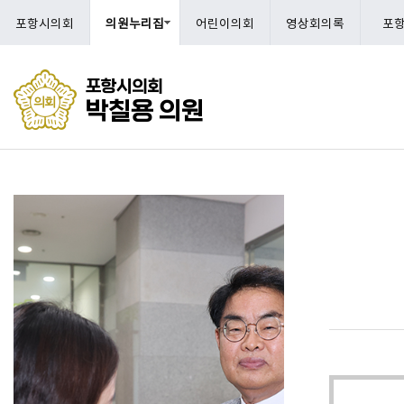
포항시의회
의원누리집
어린이의회
영상회의록
포
포항시의회
박칠용 의원