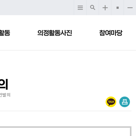
활동
의정활동사진
참여마당
의
안발의