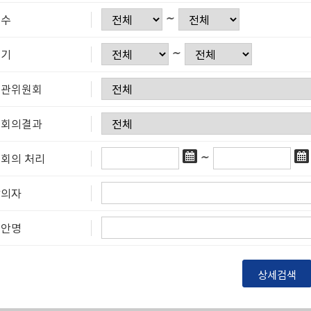
∼
대수
∼
회기
소관위원회
본회의결과
∼
회의 처리
발의자
의안명