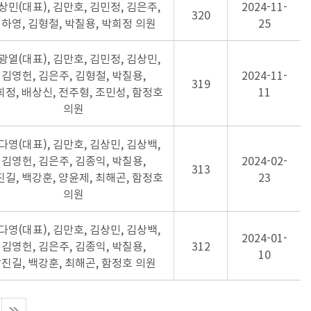
상민(대표), 김만호, 김민정, 김은주,
2024-11-
320
하영, 김형철, 박칠용, 박희정 의원
25
광열(대표), 김만호, 김민정, 김상민,
김영헌, 김은주, 김형철, 박칠용,
2024-11-
319
정, 배상신, 전주형, 조민성, 함정호
11
의원
다영(대표), 김만호, 김상민, 김상백,
김영헌, 김은주, 김종익, 박칠용,
2024-02-
313
길, 백강훈, 양윤제, 최해곤, 함정호
23
의원
다영(대표), 김만호, 김상민, 김상백,
2024-01-
김영헌, 김은주, 김종익, 박칠용,
312
10
진길, 백강훈, 최해곤, 함정호 의원