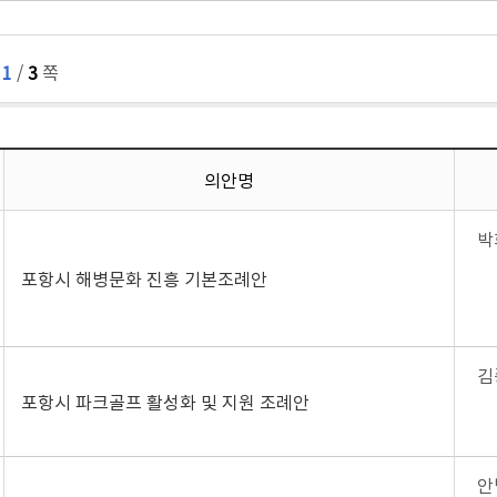
,
1
/
3
쪽
의안명
박
포항시 해병문화 진흥 기본조례안
김
포항시 파크골프 활성화 및 지원 조례안
안