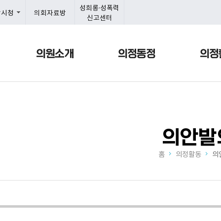
본문으로 바로가기
메인메뉴 바로가기
성희롱·성폭력
항시청
의회자료방
신고센터
의원소개
의정동정
의정
의안발
홈
의정활동
의