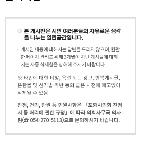
의
정
활
동
본 게시판은 시민 여러분들의 자유로운 생각
사
을 나누는 열린공간입니다.
진
게시된 내용에 대해서는 답변을 드리지 않으며, 원활
참
한 페이지 관리를 위해 3개월이 지난 게시물에 대해
여
서는 자동 삭제함을 양해해 주시기 바랍니다.
마
※ 타인에 대한 비방, 욕설 또는 광고, 반복게시물,
당
음란물 및 선거법 위반 등의 글은 사전에 예고없이
삭제될 수 있음
진정, 건의, 탄원 등 민원사항은 「포항시의회 진정
서 등 처리에 관한 규정」에 따라 의회사무국 의사
팀(☎
054-270-5113
)으로 문의하시기 바랍니다.