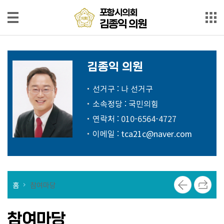
본문으로 바로가기
메인메뉴 바로가기
포
포항시의회
항
김종익 의원
시
의
의
회
김
원
김종익 의원
종
소
개
익
선거구 : 나 선거구
의
소속정당 : 국민의힘
의
원
연락처 :
010-6564-4727
정
동
이메일 :
tca21c@naver.com
정
의
정
홈
참여마당
활
동
참여마당