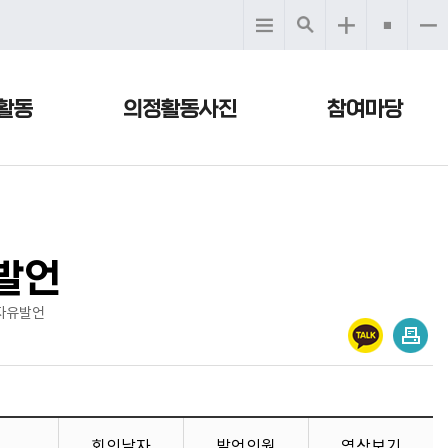
활동
의정활동사진
참여마당
발언
자유발언
회의날자
발언의원
영상보기