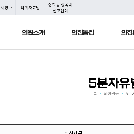
본문으로 바로가기
메인메뉴 바로가기
성희롱·성폭력
항시청
의회자료방
신고센터
의원소개
의정동정
의정
5분자유
홈
의정활동
5분
영상제목