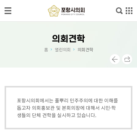
본문으로 바로가기
메인메뉴 바로가기
의
회
의회견학
소
홈
열린의회
의회견학
개
의
회
소
식
포항시의회에서는 풀뿌리 민주주의에 대한 이해를
의
돕고자 의회홍보관 및 본회의장에 대해서 시민·학
정
생들의 단체 견학을 실시하고 있습니다.
활
동