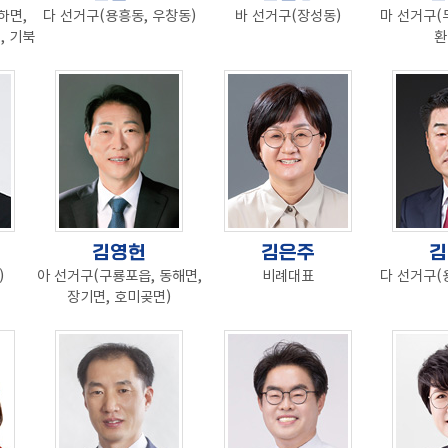
하면,
다 선거구(용흥동, 우창동)
바 선거구(장성동)
마 선거구(
, 기북
환
김영헌
김은주
김
)
아 선거구(구룡포읍, 동해면,
비례대표
다 선거구(
장기면, 호미곶면)