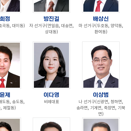
희정
방진길
배상신
효곡동, 대이동)
자 선거구(연일읍, 대송면,
마 선거구(두호동, 양덕동,
상대동)
환여동)
윤제
이다영
이상범
해도동, 송도동,
비례대표
나 선거구(신광면, 청하면,
, 제철동)
송라면, 기계면, 죽장면, 기북
면)