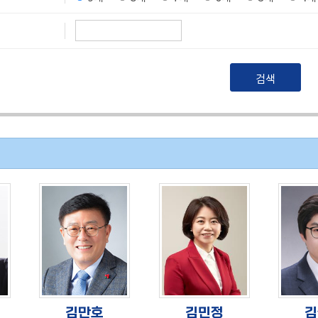
김만호
김민정
김