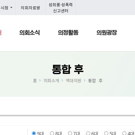
본문으로 바로가기
메인메뉴 바로가기
성희롱·성폭력
항시청
의회자료방
신고센터
개
의회소식
의정활동
의원광장
통합 후
홈
의회소개
역대의원
통합 후
9대
8대
7대
6대
5대
4대