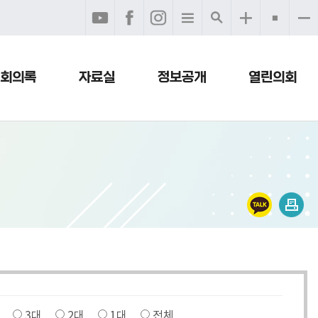
회의록
자료실
정보공개
열린의회
3대
2대
1대
전체