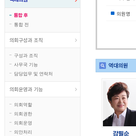
의원명
통합 후
통합 전
의회구성과 조직
구성과 조직
역대의원
사무국 기능
담당업무 및 연락처
의회운영과 기능
의회역할
의회권한
의회운영
의안처리
강필순