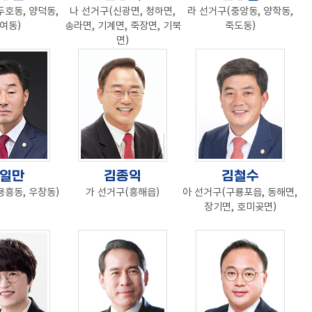
두호동, 양덕동,
나 선거구(신광면, 청하면,
라 선거구(중앙동, 양학동,
여동)
송라면, 기계면, 죽장면, 기북
죽도동)
면)
일만
김종익
김철수
용흥동, 우창동)
가 선거구(흥해읍)
아 선거구(구룡포읍, 동해면,
장기면, 호미곶면)