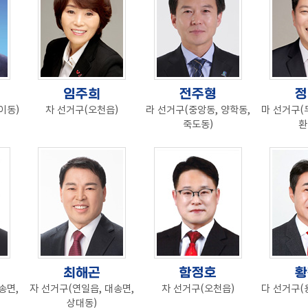
임주희
전주형
정
이동)
차 선거구(오천읍)
라 선거구(중앙동, 양학동,
마 선거구(
죽도동)
환
최해곤
함정호
황
송면,
자 선거구(연일읍, 대송면,
차 선거구(오천읍)
다 선거구(
상대동)