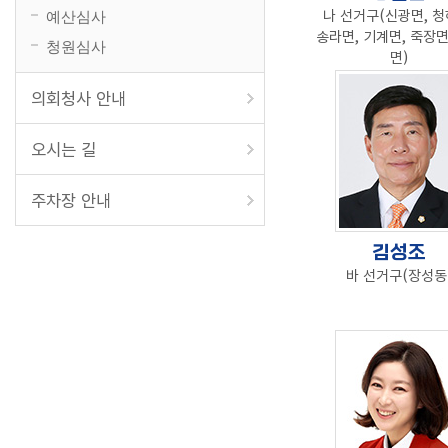
나 선거구(신광면, 청
예산심사
송라면, 기계면, 죽장면
청원심사
면)
의회청사 안내
오시는 길
주차장 안내
김성조
바 선거구(장성동