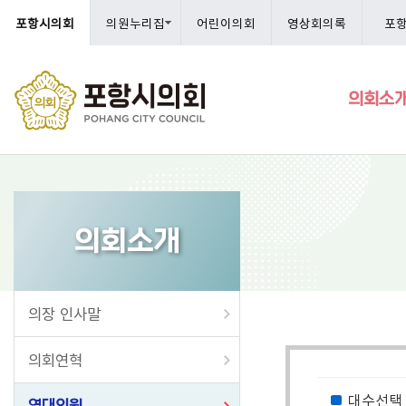
포항시의회
의원누리집
어린이의회
영상회의록
포
의회소
의회소개
의장 인사말
의회연혁
대수선택
역대의원