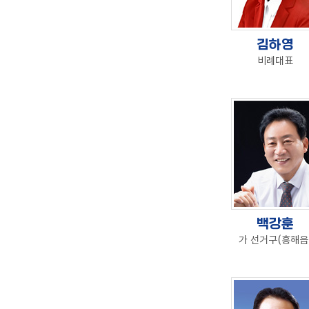
김하영
비례대표
백강훈
가 선거구(흥해읍