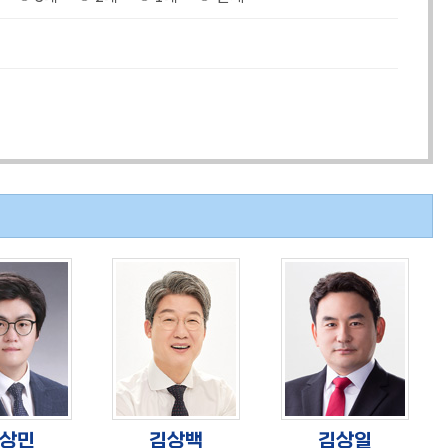
상민
김상백
김상일