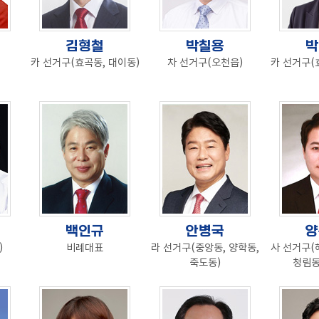
김형철
박칠용
박
카 선거구(효곡동, 대이동)
차 선거구(오천읍)
카 선거구(
백인규
안병국
양
)
비례대표
라 선거구(중앙동, 양학동,
사 선거구(
죽도동)
청림동