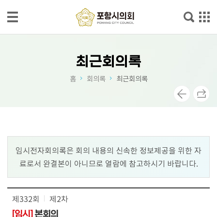
본문으로 바로가기
메인메뉴 바로가기
의
회
최근회의록
소
홈
회의록
최근회의록
개
의
회
소
식
임시전자회의록은 회의 내용의 신속한 정보제공을 위한 자
료로서 완결본이 아니므로 열람에 참고하시기 바랍니다.
의
정
활
제332회
동
제2차
[임시]
본회의