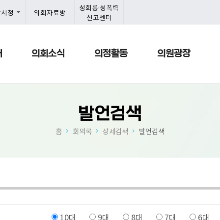
본문으로 바로가기
메인메뉴 바로가기
성희롱·성폭력
항시청
의회자료방
신고센터
개
의회소식
의정활동
의원광장
발언검색
홈
회의록
상세검색
발언검색
10대
9대
8대
7대
6대