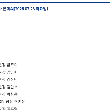
 본회의(2026.07.28 화요일)
원장 임주희
원장 김영헌
원장 김상민
원장 김만호
원장 박칠용
별위원장 조민성
원장 김홍열