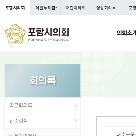
포항시의회
의원누리집
어린이의회
영상회의록
포
의회소
회의록
최근회의록
단순검색
대수구분
회차별검색