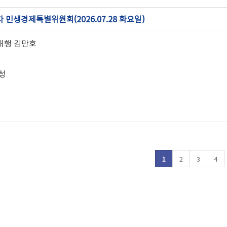
차 민생경제특별위원회(2026.07.28 화요일)
대행 김만호
성
1
2
3
4