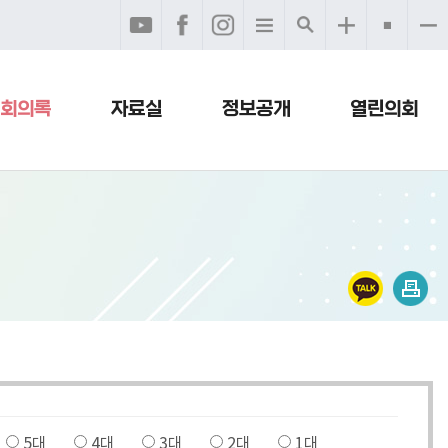
회의록
자료실
정보공개
열린의회
5대
4대
3대
2대
1대